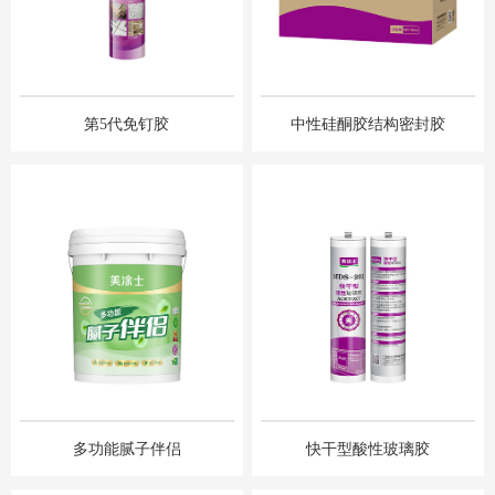
第5代免钉胶
中性硅酮胶结构密封胶
多功能腻⼦伴侣
快⼲型酸性玻璃胶