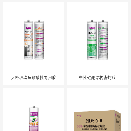
⼤板玻璃⻥缸酸性专⽤胶
中性硅酮结构密封胶