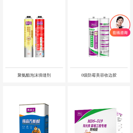
聚氨酯泡沫填缝剂
0级防霉美容收边胶