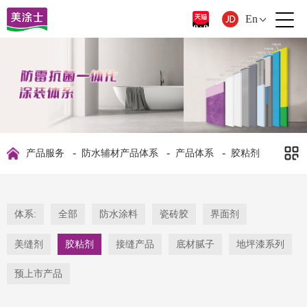
En
-
-
-
产品服务
防水辅材产品体系
产品体系
胶粘剂
体系:
全部
防水涂料
瓷砖胶
界面剂
美缝剂
胶粘剂
接缝产品
底材腻子
地坪漆系列
预上市产品