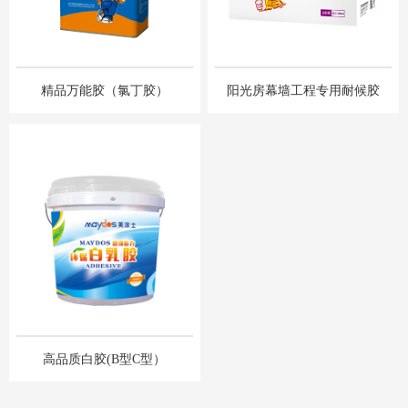
精品万能胶（氯丁胶）
阳光房幕墙⼯程专⽤耐候胶
⾼品质⽩胶(B型C型）