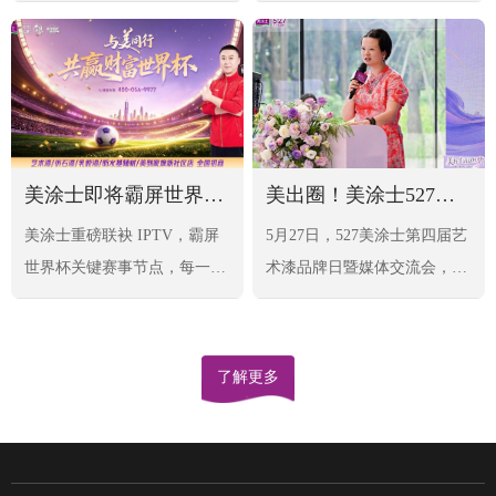
产品的性能边界与应用场景，
裁签售会在湛江盛大举行。行
以更高效、更高品质的墙面解
业协会、媒体代表、设计机
决方案守护每个家庭，践行
构、全国经销商代表、合作伙
“让家更美” 的品牌初心。
伴，以及众多湛江当地业主与
消费者齐聚现场，共同见证这
一高光时刻。
美涂士即将霸屏世界杯！全渠道财富入口盛大开放！
美出圈！美涂士527艺术漆品牌日圆满召开
美涂士重磅联袂 IPTV，霸屏
5月27日，527美涂士第四届艺
世界杯关键赛事节点，每一次
术漆品牌日暨媒体交流会，在
攻防决胜、每一脚破门瞬间，
佛山顺德云鹭城市会客厅优雅
品牌身影直入千家万户，稳稳
召开
锁定全民注意力C位！借世界
了解更多
杯破圈流量大势，美涂士全渠
道财富大门向您敞开，告别赛
场旁观，加盟美涂士，并肩征
战涂装赛道，登顶财富巅峰！