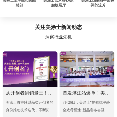
美涂士国潮漆中国色
美涂士全球生态智能
美涂士艺术漆4.0旗
·词韵流芳
总部
舰版展厅
关注美涂士新闻动态
洞察行业先机
从开创者到销量王！美涂士底面二合一乳胶漆全渠道遥遥领先！
首发湛江站爆单！美涂士新品母婴漆震撼发布
美涂士将持续以品类开创者的
7月26日，美涂士“护敏抗甲醛
身份推动技术迭代，不断拓宽
全效母婴漆”新品发布会暨总