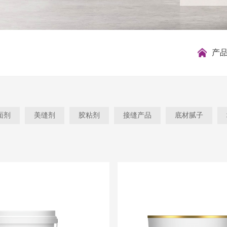
产
面剂
美缝剂
胶粘剂
接缝产品
底材腻子