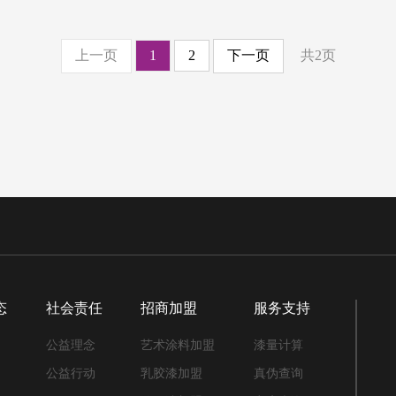
上一页
1
2
下一页
共2页
态
社会责任
招商加盟
服务支持
闻
公益理念
艺术涂料加盟
漆量计算
闻
公益行动
乳胶漆加盟
真伪查询