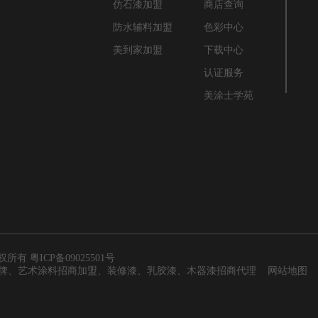
告
仿石漆加盟
商店查询
息
防水辅料加盟
色彩中心
堂
美到家加盟
下载中心
认证服务
美涂士学苑
 版权所有
粤ICP备09025501号
品牌、艺术涂料招商加盟、装修漆、乳胶漆、木器漆招商代理
网站地图