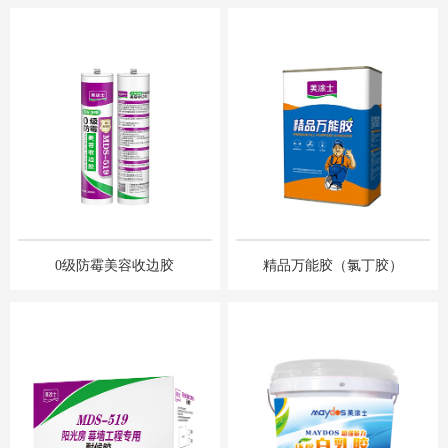
0级防霉美容收边胶
精品万能胶（氯丁胶）