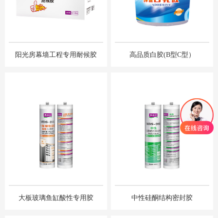
阳光房幕墙⼯程专⽤耐候胶
⾼品质⽩胶(B型C型）
⼤板玻璃⻥缸酸性专⽤胶
中性硅酮结构密封胶