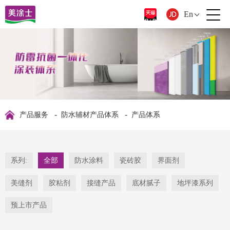
En
-
-
产品服务
防水辅材产品体系
产品体系
系列:
全部
防水涂料
瓷砖胶
界面剂
美缝剂
胶粘剂
接缝产品
底材腻子
地坪漆系列
预上市产品