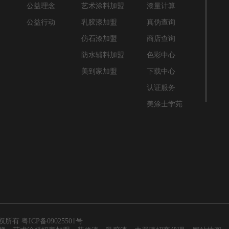
闻
公益理念
艺术涂料加盟
漆量计算
闻
公益行动
乳胶漆加盟
真伪查询
告
仿石漆加盟
商店查询
息
防水辅料加盟
色彩中心
堂
美到家加盟
下载中心
认证服务
美涂士学苑
 版权所有
粤ICP备09025501号