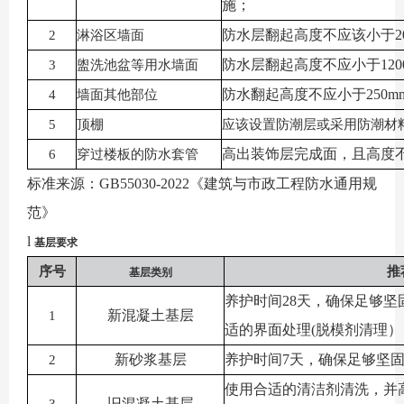
施；
防水层翻起高度不应该小于
2
淋浴区墙面
防水层翻起高度不应小于
12
3
盥洗池盆等用水墙面
防水翻起高度不应小于
250
4
墙面其他部位
5
顶棚
应该设置防潮层或采用防潮材
高出装饰层完成面，且高度
6
穿过楼板的防水套管
标准来源：
GB55030-2022《建筑与市政工程防水通用规
范》
l
基层要求
序号
推
基层类别
养护时间
28天，确保足够
新混凝土基层
1
适的界面处理(脱模剂清理）
新砂浆基层
养护时间
7天，确保足够坚
2
使用合适的清洁剂清洗，并
旧混凝土基层