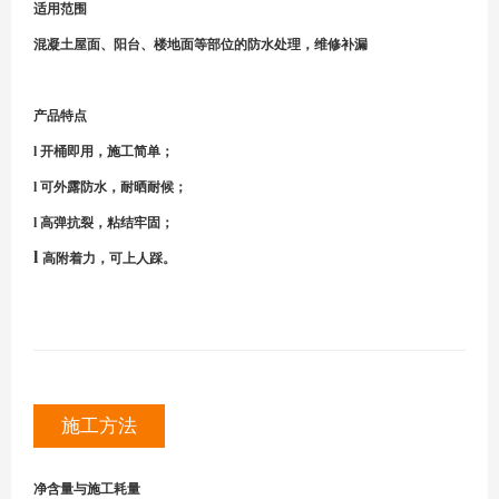
适用范围
混凝土屋面、阳台、楼地面等部位的防水处理，维修补漏
产品特点
l 开桶即用，施工简单；
l 可外露防水，耐晒耐候；
l 高弹抗裂，粘结牢固；
l
高附着力，可上人踩。
施工方法
净含量与施工耗量