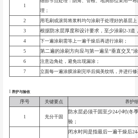
细部节点处理：阴角、管根、地洞部位采用一布
1
理；
2
用毛刷或滚筒将浆料均匀涂刷于处理好的基层上
3
根据防水层厚度和设计要求，至少涂刷
2-3
4
下一遍涂刷需等上一遍干燥后再进行涂刷；
5
第二遍的涂刷方向应与第一遍呈
“垂直交叉”
6
注意边角处，避免出现漏涂；
7
立面每一遍涂膜涂刷完毕后揭美纹纸，并进行修
l
养护与验收
序号
关键要点
养护
防水层必须干固至少
24小时(冬
1
充分干固
验；
闭水时间是指最后一遍干燥后
2