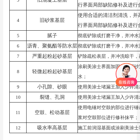
3
行界面局部缺陷修补及进行
使用合适的清洁剂清洗，并
旧砂浆基层
4
行界面局部缺陷修补及进行
腻子
5
彻底铲除或打磨干净，并冲水
沥青、聚氨酯等防水层
6
彻底铲除或打磨干净，并冲水
严重起粉起砂基层
7
铲除疏松表层，并冲洗晾干，
涂刷美涂士界面加固剂或固砂
轻微起粉起砂基层
8
水；
小孔隙、砂眼
9
使用美涂士堵漏王加入少许清
裂缝、孔洞
10
使用美涂士堵漏王加入少许清
使用电锤对空鼓的部位进行锤
空鼓、松动基层
11
浆对空鼓部位进行修补抹平；
吸水率高基层
12
施工前润湿基面或涂刷美涂士