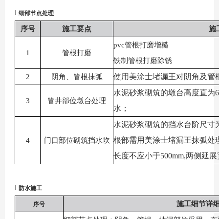
l
细部节点处理
序号
施工要点
施
pvc管根打磨增糙
1
管根打磨
铁制管根打磨除锈
使用美涂士堵漏王对阴角及管
2
阴角、管根抹弧
水泥砂浆砌筑的墩台高度直为
3
管井部位墩台处理
水；
水泥砂浆砌筑的挡水台阶尺寸
根部需用美涂士堵漏王抹弧处
4
门口部位砌筑挡水坎
长度不应小于500mm,两侧延展
l
防水施工
施工细节详
序号