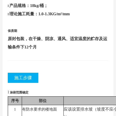
产品规格：
18kg/
桶；
l
理论施工耗量：
1.0-1.3KG/m
²
/mm
l
保质期
原封包装，在干燥、阴凉、通风、适宜温度的贮存及运
输条件下
12个月
施工步骤
l
涂刷范围确定
序号
部位
应该设置排水坡（坡度不应
1
有防水要求的楼地面