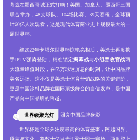
幕战在墨西哥城正式打响！美国、加拿大、墨西哥三国
联合举办，48支球队、104场比赛、39天赛程，全球预
计60亿人次观看
，这是现代体育商业史上规模最大的一
届世界杯。
继2022年卡塔尔世界杯惊艳亮相后，美涂士再度携
手IPTV强势登陆，精准锁定
揭幕战
与
小组赛收官战
两
大流量峰值时段，在亿万球迷屏息的时刻，让中国品牌
美名远扬。这不仅是美涂士体育营销战略的关键进阶，
更是中国涂料品牌在国际顶级舞台的自信发声，是中国
产品向中国品牌的跨越。
照亮中国品牌身影
世界级聚光灯
世界杯是全球关注度最高的体育盛事，跨越国界、
语言与文化，将数十亿目光汇聚于同一赛场。两度登上