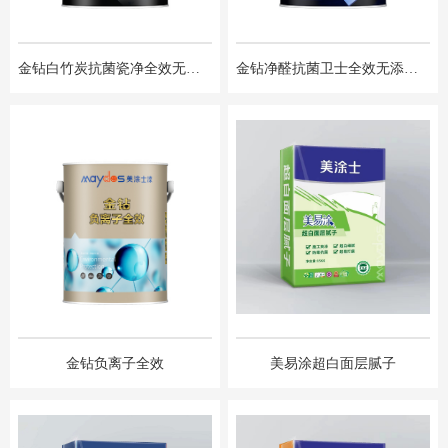
金钻白竹炭抗菌瓷净全效无添加墙⾯漆
金钻净醛抗菌卫士全效无添加墙⾯漆
金钻负离子全效
美易涂超白面层腻子