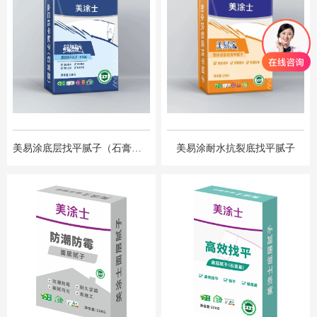
美易涂底层找平腻子（石膏基）
美易涂耐水抗裂底找平腻子