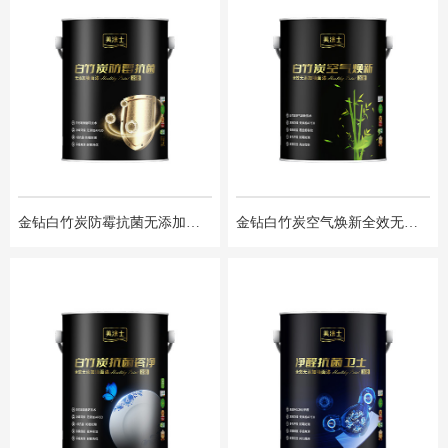
金钻白竹炭防霉抗菌无添加墙⾯漆
金钻白竹炭空气焕新全效无添加墙⾯漆