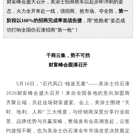
财富峰会盛大召开，美涂士招商铁军以起步即冲刺的姿
态，火力全开奔赴一线，强招商、抢市场、夺全胜，
第一
阶段以160%的招商完成率首战告捷
，用"抢跑者"姿态成
功打响全国仿石漆招商"第一枪"！
千商云集，势不可挡
财富峰会圆满召开
5月16日，“石代风口·钱途无量”——美涂士仿石漆
2026财富峰会盛大召开！来自全国各地的意向加盟商
齐聚云端，共赴这场财富盛宴。会上，美涂士围绕 “天
时、地利、人和” 三大维度，与经销商深度分享行业前
景、品牌优势与共赢策略，整场发布会高潮迭起，云签
约捷报不断，也为美涂士仿石漆全年市场攻坚决胜奠定