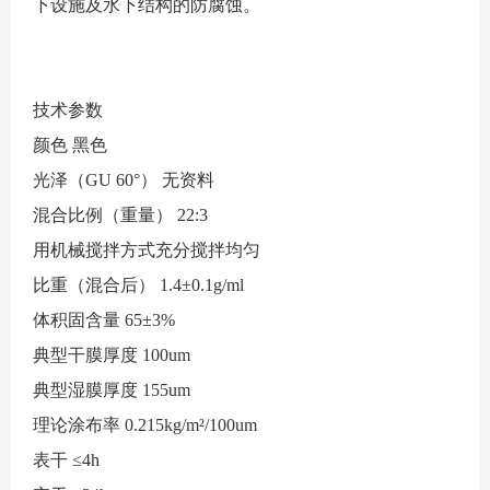
下设施及水下结构的防腐蚀。
技术参数
颜色
黑色
光泽（GU 60°）
无资料
混合比例（重量）
22:3
用机械搅拌方式充分搅拌均匀
比重（混合后）
1.4±0.1g/ml
体积固含量
65±3%
典型干膜厚度
100um
典型湿膜厚度
155um
理论涂布率
0.215kg/m²/100um
表干
≤4h