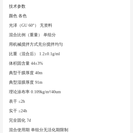
技术参数
颜色
各色
光泽（GU 60°）
无资料
混合比例（重量）
单组分
用机械搅拌方式充分搅拌均匀
比重（混合后）
1.2±0.1g/ml
体积固含量
44±3%
典型干膜厚度
40m
典型湿膜厚度
91m
理论涂布率
0.109kg/m²/40um
表干
≤2h
实干
≤24h
完全固化
7d
混合使用期
单组分无活化期限制