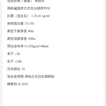
混合比例（重量）
单组分
用机械搅拌方式充分搅拌均匀
比重（混合后）
1.25±0.1g/ml
体积固含量
37±3%
典型干膜厚度
40m
典型湿膜厚度
108m
理论涂布率
0.135kg/m²/40um
表干
≤2h
实干
≤24h
完全固化
7d
混合使用期
单组分无活化期限制
稀释剂
JL1010