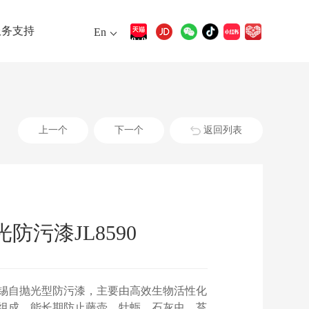
服务支持
En
上一个
下一个
返回列表
防污漆JL8590
锡自抛光型防污漆，主要由高效生物活性化
组成。能长期防止藤壶、牡蛎、石灰虫、苔