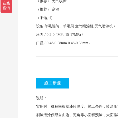
（推荐）
无气喷涂
（推荐）
刮涂
（不适用）
设备
羊毛辊筒、羊毛刷
空气喷涂机
无气喷涂机
/
压力
/
0.2-0.4MPa
15-17MPa
/
口径
/
0.48-0.58mm
0.48-0.58mm
/
施工步骤
说明：
实用时，稀释率根据漆膜厚度、施工条件，喷涂压
刷涂滚涂仅限自由边、死角等小面积预涂，大面推