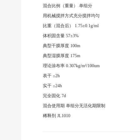
混合比例（重量）
单组分
用机械搅拌方式充分搅拌均匀
比重（混合后）
1.75±0.1g/ml
体积固含量
57±3%
典型干膜厚度
100m
典型湿膜厚度
175m
理论涂布率
0.307kg/m²/100um
表干
≤2h
实干
≤24h
完全固化
7d
混合使用期
单组分无活化期限制
稀释剂
JL1010