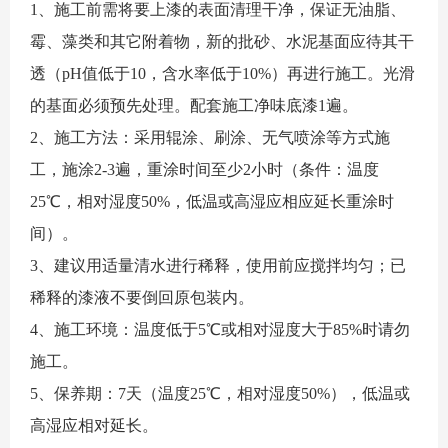
1、施工前需将要上漆的表面清理干净，保证无油脂、
霉、藻类和其它附着物，新的批砂、水泥基面应待其干
透（pH值低于10，含水率低于10%）再进行施工。光滑
的基面必须预先处理。配套施工净味底漆1遍。
2、施工方法：采用辊涂、刷涂、无气喷涂等方式施
工，施涂2-3遍，重涂时间至少2小时（条件：温度
25℃，相对湿度50%，低温或高湿应相应延长重涂时
间）。
3、建议用适量清水进行稀释，使用前应搅拌均匀；已
稀释的漆液不要倒回原包装内。
4、施工环境：温度低于5℃或相对湿度大于85%时请勿
施工。
5、保养期：7天（温度25℃，相对湿度50%），低温或
高湿应相对延长。