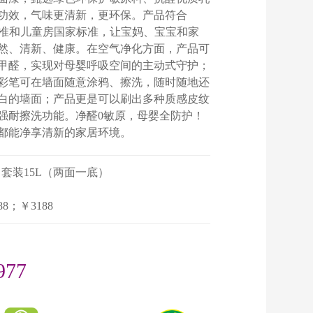
功效，气味更清新，更环保。产品符合
标准和儿童房国家标准，让宝妈、宝宝和家
然、清新、健康。在空气净化方面，产品可
甲醛，实现对母婴呼吸空间的主动式守护；
彩笔可在墙面随意涂鸦、擦洗，随时随地还
白的墙面；产品更是可以刷出多种质感皮纹
强耐擦洗功能。净醛0敏原，母婴全防护！
都能净享清新的家居环境。
桶；套装15L（两面一底）
88；￥3188
977