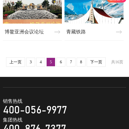
博鳌亚洲会议论坛
青藏铁路
上一页
3
4
5
6
7
8
下一页
共16页
销售热线
400-056-9977
集团热线